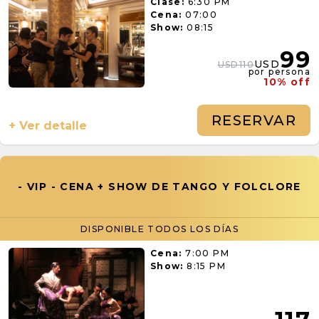
Clase:
6:30 PM
Cena:
07:00
Show:
08:15
99
USD
USD110
por persona
10% off
RESERVAR
+ Ver detalle
- VIP - CENA + SHOW DE TANGO Y FOLCLORE
DISPONIBLE TODOS LOS DÍAS
Cena:
7:00 PM
Show:
8:15 PM