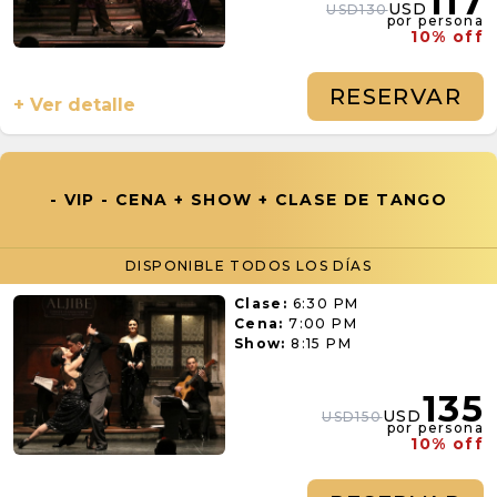
117
USD
USD130
por persona
10% off
RESERVAR
+ Ver detalle
- VIP - CENA + SHOW + CLASE DE TANGO
DISPONIBLE TODOS LOS DÍAS
Clase:
6:30 PM
Cena:
7:00 PM
Show:
8:15 PM
135
USD
USD150
por persona
10% off